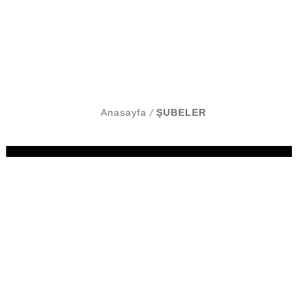
Anasayfa
ŞUBELER
/
ESMER CHEF